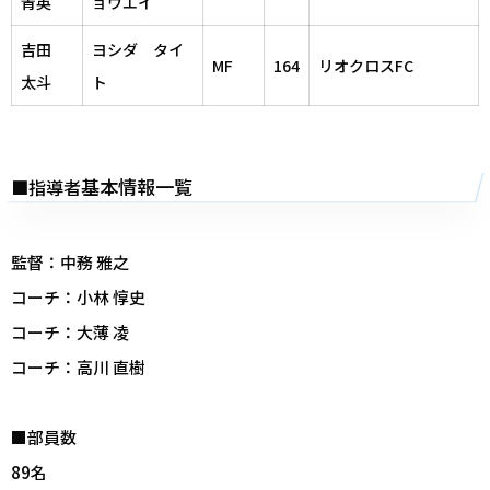
青英
ョウエイ
吉田
ヨシダ タイ
MF
164
リオクロスFC
太斗
ト
基本情報一覧
■指導者
監督：中務 雅之
コーチ：小林 惇史
コーチ：大薄 凌
コーチ：高川 直樹
■部員数
89名