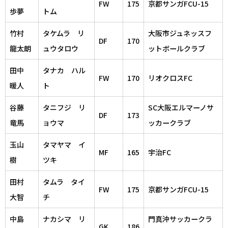
FW
175
京都サンガFCU-15
歩夢
トム
竹村
タケムラ リ
大阪市ジュネッスフ
DF
170
龍太朗
ュウタロウ
ットボールクラブ
田中
タナカ ハル
FW
170
リオクロスFC
暖人
ト
谷藤
タニフジ リ
SC大阪エルマーノサ
DF
173
竜馬
ョウマ
ッカークラブ
玉山
タマヤマ イ
MF
165
宇治FC
樹
ツキ
田村
タムラ タイ
FW
175
京都サンガFCU-15
大智
チ
中島
ナカシマ リ
門真沖サッカークラ
GK
186