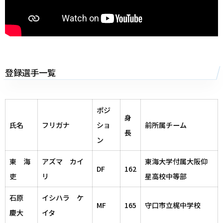
登録選手一覧
ポジ
身
氏名
フリガナ
ショ
前所属チーム
長
ン
東 海
アズマ カイ
東海大学付属大阪仰
DF
162
吏
リ
星高校中等部
石原
イシハラ ケ
MF
165
守口市立梶中学校
慶大
イタ