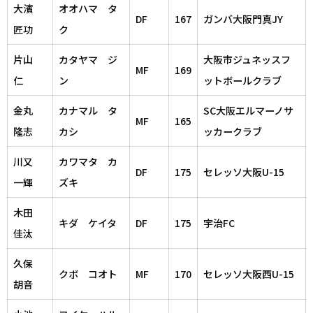
大濱
オオハマ タ
DF
167
ガンバ大阪門真JY
匠功
ク
片山
カタヤマ ジ
大阪市ジュネッスフ
MF
169
仁
ン
ットボールクラブ
金丸
カナマル タ
SC大阪エルマーノサ
MF
165
隆志
カシ
ッカークラブ
川又
カワマタ カ
DF
175
セレッソ大阪U-15
一輝
ズキ
木田
キダ ケイタ
DF
175
宇治FC
佳汰
久保
クボ コオト
MF
170
セレッソ大阪西U-15
胡音