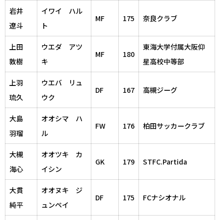
岩井
イワイ ハル
MF
175
奈良クラブ
遼斗
ト
上田
ウエダ アツ
東海大学付属大阪仰
MF
180
敦樹
キ
星高校中等部
上羽
ウエバ リュ
DF
167
高槻ジーグ
琉久
ウク
大島
オオシマ ハ
FW
176
柏田サッカークラブ
羽瑠
ル
大槻
オオツキ カ
GK
179
STFC.Partida
海心
イシン
大貫
オオヌキ ジ
DF
175
FCナシオナル
純平
ュンペイ