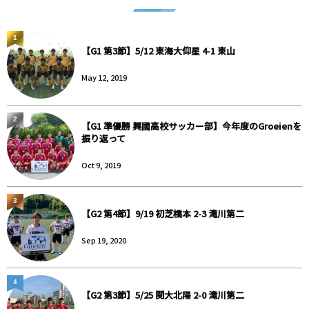
1
【G1 第3節】5/12 東海大仰星 4-1 東山
May 12, 2019
2
【G1 準優勝 興國高校サッカー部】今年度のGroeienを
振り返って
Oct 9, 2019
3
【G2 第4節】9/19 初芝橋本 2-3 滝川第二
Sep 19, 2020
4
【G2 第3節】5/25 関大北陽 2-0 滝川第二