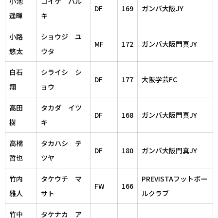
小池
コイケ ハル
DF
169
ガンバ大阪JY
遥暉
キ
小路
ショウジ ユ
MF
172
ガンバ大阪門真JY
悠太
ウタ
白石
シライシ シ
DF
177
大阪学芸FC
翔
ョウ
高田
タカダ イツ
DF
168
ガンバ大阪門真JY
樹
キ
高橋
タカハシ テ
DF
180
ガンバ大阪門真JY
哲也
ツヤ
竹内
タケウチ マ
PREVISTAフットボー
FW
166
雅人
サト
ルクラブ
竹中
タケナカ ア