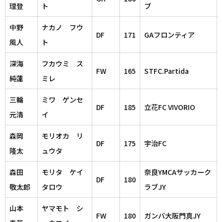
理登
ト
ブ
中野
ナカノ フウ
DF
171
GAフロンティア
風人
ト
深海
フカウミ ス
FW
165
STFC.Partida
純蓮
ミレ
三輪
ミワ ゲンセ
DF
185
立花FC VIVORIO
元清
イ
森岡
モリオカ リ
DF
175
宇治FC
隆太
ュウタ
森田
モリタ ケイ
奈良YMCAサッカーク
DF
180
敬太郎
タロウ
ラブJY
山本
ヤマモト シ
FW
180
ガンバ大阪門真JY