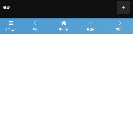
概要
日程
メニュー
前へ
ホーム
先頭へ
次へ
チーム紹介
試合結果
過去の大会情報
フォトギャラリー
お知らせ
ルーキーリーグ一覧
スポンサー一覧
グッズ購入