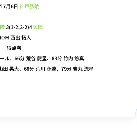
節 7月6日
神戸弘陵
陵
3(1-2,2-2)4
興國
MOM 西出 拓人
得点者
ール、66分 荒谷 龍星、83分 竹内 悠真
山田 晃大、68分 荒川 永遠、79分 岩丸 流星