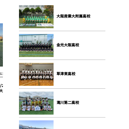
大阪産業大附属高校
金光大阪高校
草津東高校
G1結果
G1結果
/29 東海大仰星 1-1 関
【G1 リーグ 第2節】5/4 履正社 0-1
【G1 第3
大北陽
神戸弘陵
滝川第二高校