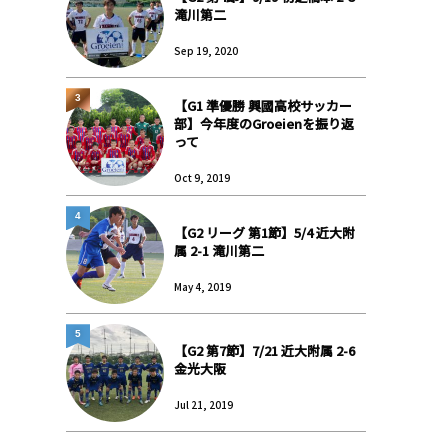
滝川第二
Sep 19, 2020
3
【G1 準優勝 興國高校サッカー
部】今年度のGroeienを振り返
って
Oct 9, 2019
4
【G2 リーグ 第1節】5/4 近大附
属 2-1 滝川第二
May 4, 2019
5
【G2 第7節】7/21 近大附属 2-6
金光大阪
Jul 21, 2019