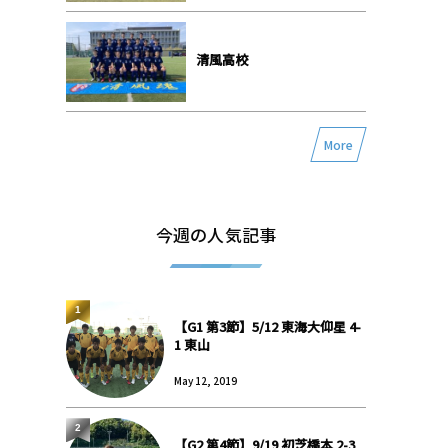
清風高校
More
今週の人気記事
1
【G1 第3節】5/12 東海大仰星 4-
1 東山
May 12, 2019
2
【G2 第4節】9/19 初芝橋本 2-3