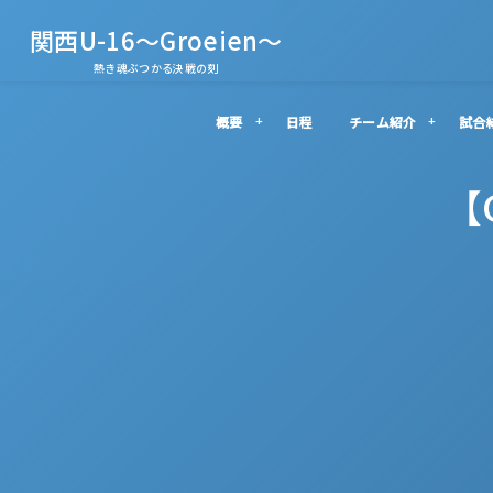
関西U-16～Groeien～
熱き魂ぶつかる決戦の刻
概要
日程
チーム紹介
試合
【