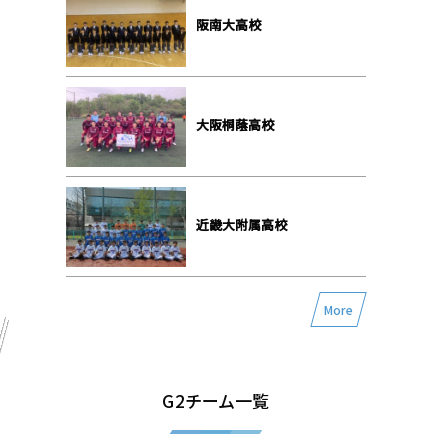
阪南大高校
大阪桐蔭高校
近畿大附属高校
More
G2チーム一覧