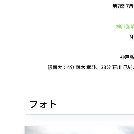
第7節 7月
神戸弘
M
神戸弘
阪南大：4分 鈴木 章斗、33分 石川 己純、
フォト