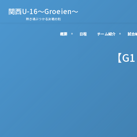
関西U-16～Groeien～
熱き魂ぶつかる決戦の刻
概要
日程
チーム紹介
試合
【G1