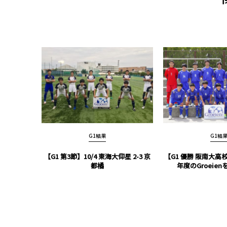
G1結果
G1結
【G1 第3節】10/4 東海大仰星 2-3 京
【G1 優勝 阪南大
都橘
年度のGroeie