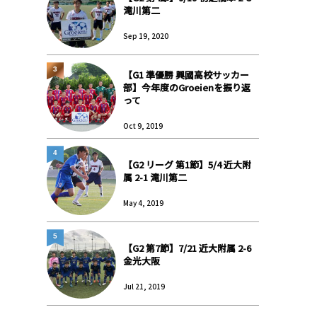
滝川第二
Sep 19, 2020
3
【G1 準優勝 興國高校サッカー
部】今年度のGroeienを振り返
って
Oct 9, 2019
4
【G2 リーグ 第1節】5/4 近大附
属 2-1 滝川第二
May 4, 2019
5
【G2 第7節】7/21 近大附属 2-6
金光大阪
Jul 21, 2019