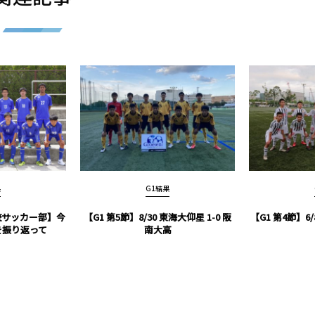
果
G1結果
高校サッカー部】今
【G1 第5節】8/30 東海大仰星 1-0 阪
【G1 第4節】6/
nを振り返って
南大高