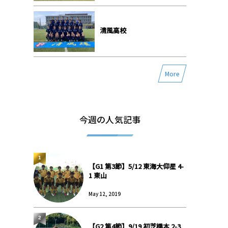
清風高校
More
今週の人気記事
1
【G1 第3節】5/12 東海大仰星 4-
1 東山
May 12, 2019
2
【G2 第4節】9/19 初芝橋本 2-3