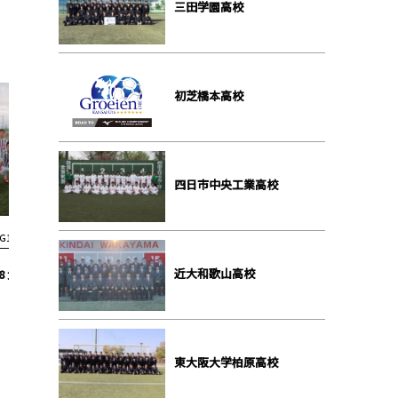
三田学園高校
初芝橋本高校
四日市中央工業高校
G1結果
G1結果
近大和歌山高校
8 大産大附属 1-3 興国
【G1 第9節】8/23 履正社 2-1 大産大
【G1 第8
附属
東大阪大学柏原高校