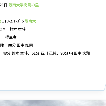
21日
阪南大学高見の里
陵
1 (0-2,1-3) 5
阪南大
OM 鈴木 章斗
得点者
陵：88分 田中 祉同
48分 鈴木 章斗、61分 石川 己純、90分+4 田中 大翔