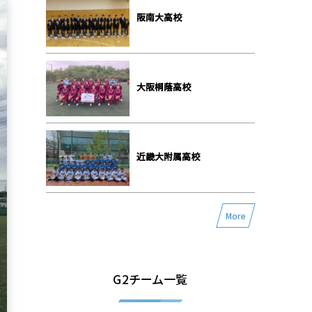
阪南大高校
大阪桐蔭高校
近畿大附属高校
More
G2チーム一覧