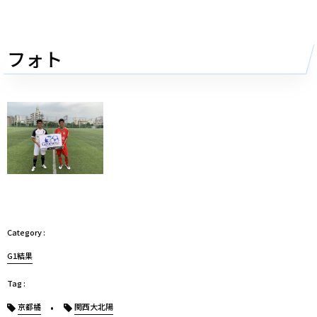
フォト
G1結果
京都橘
関西大北陽