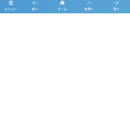
メニュー
前へ
ホーム
先頭へ
次へ
お問合せ
プライバシーポリシー
利用規約
観戦マナー＆ルール
©
2019 - 2026
KANSAI U-16 GROEIEN