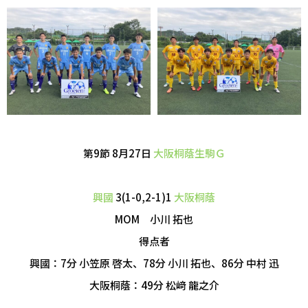
第9節 8月27日
大阪桐蔭生駒Ｇ
興國
3(1-0,2-1)1
大阪桐蔭
MOM 小川 拓也
得点者
興國：7分 小笠原 啓太、78分 小川 拓也、86分 中村 迅
大阪桐蔭：49分 松﨑 龍之介