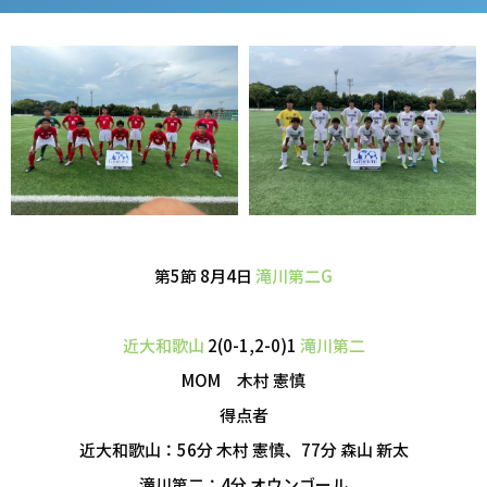
第5節 8月4日
滝川第二G
近大和歌山
2(0-1,2-0)1
滝川第二
MOM 木村 憲慎
得点者
近大和歌山：56分 木村 憲慎、77分 森山 新太
滝川第二：4分 オウンゴール