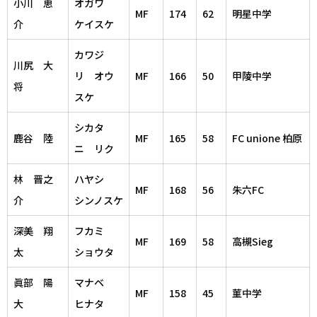
小川 恵
オガワ
MF
174
62
明星中学
介
ケイスケ
カワジ
川尻 大
リ オウ
MF
166
50
甲陵中学
将
スケ
シカタ
鹿谷 陸
MF
165
58
FC unione 柏原
ニ リク
林 晋之
ハヤシ
MF
168
56
朱六FC
介
シンノスケ
深美 翔
フカミ
MF
169
58
高槻Sieg
太
ショウタ
眞部 陽
マナベ
MF
158
45
菫中学
大
ヒナタ