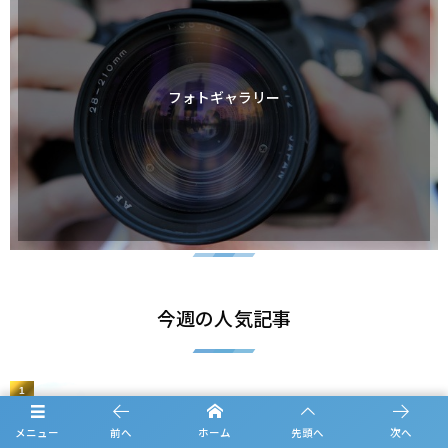
フォトギャラリー
今週の人気記事
1
【G1 第3節】5/12 東海大仰星 4-1 東山
メニュー
前へ
ホーム
先頭へ
次へ