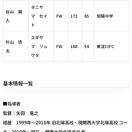
タニヤ
谷山 誠
マ セイ
FW
172
65
旭陽中学
人
ト
スギヤ
杉山 琉
マ リュ
FW
168
54
東淀川FC
太
ウタ
基本情報一覧
■指導者
監督：矢田 竜之
経歴 1999年～2010年 旧北陽高校・現関西大学北陽高校 コー
チ、2010年～現在・ 関西大学北陽高校 監