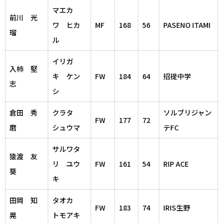
マエカ
前川 光
ワ ヒカ
MF
168
56
PASENO ITAMI
瑠
ル
イリガ
入柿 堅
キ ケン
FW
184
64
招提中学
志
シ
倉田 秀
クラタ
ソルブリジャン
FW
177
72
磨
シュウマ
テFC
サルワタ
猿渡 友
リ ユウ
FW
161
54
RIP ACE
葵
キ
田岡 知
タオカ
FW
183
74
IRIS生野
晃
トモアキ