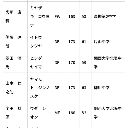
ミヤザ
宮崎 康
キ コウヨ
FW
163
53
高槻第2中学
暢
ウ
伊藤 達
イトウ
DF
173
61
片山中学
哉
タツヤ
菱田 清
ヒシダ
関西大学北陽中
DF
170
59
馬
セイマ
学
ヤマモ
山本 仁
ト ジンノ
DF
173
63
柳川中学
之助
スケ
宇田 慈
ウダ シ
関西大学北陽中
MF
168
52
恩
オン
学