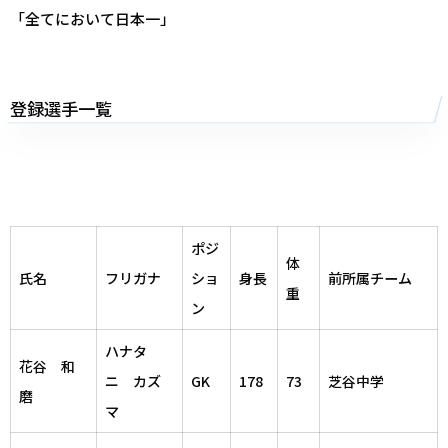
「全てにおいて日本一」
登録選手一覧
ポジ
体
氏名
フリガナ
ショ
身長
前所属チーム
重
ン
ハナタ
花谷 和
ニ カズ
GK
178
73
芝谷中学
磨
マ