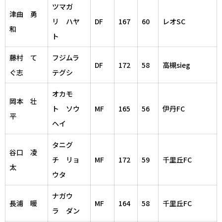
ツマガ
津曲 勇
リ ハヤ
DF
167
60
レオSC
和
ト
藤村 て
フジムラ
DF
172
58
高槻sieg
ぐ志
テグシ
オカモ
岡本 壮
ト ソウ
MF
165
56
伊丹FC
平
ヘイ
タニグ
谷口 凌
チ リョ
MF
172
59
千里丘FC
太
ウタ
ナガウ
長浦 暖
MF
164
58
千里丘FC
ラ ダン