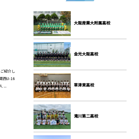
大阪産業大附属高校
金光大阪高校
をご紹介し
西U-16
草津東高校
...
滝川第二高校