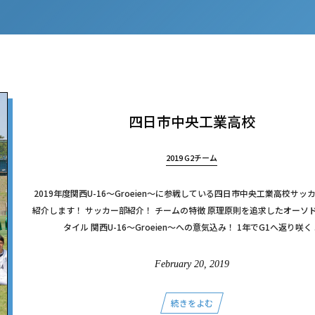
四日市中央工業高校
2019 G2チーム
2019年度関西U-16～Groeien～に参戦している四日市中央工業高校サッ
紹介します！ サッカー部紹介！ チームの特徴 原理原則を追求したオーソ
タイル 関西U-16～Groeien～への意気込み！ 1年でG1へ返り咲く ..
February
20
,
2019
続きをよむ