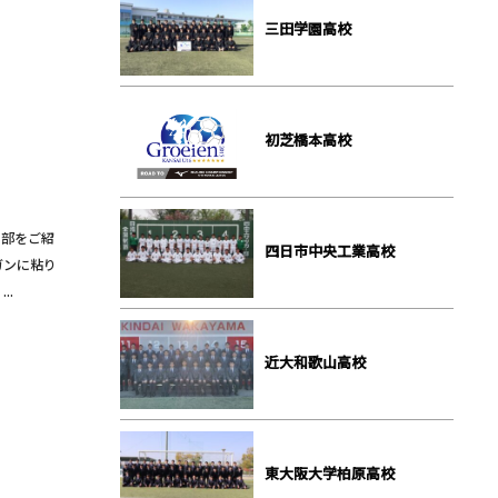
三田学園高校
初芝橋本高校
ー部をご紹
四日市中央工業高校
ガンに粘り
..
近大和歌山高校
東大阪大学柏原高校