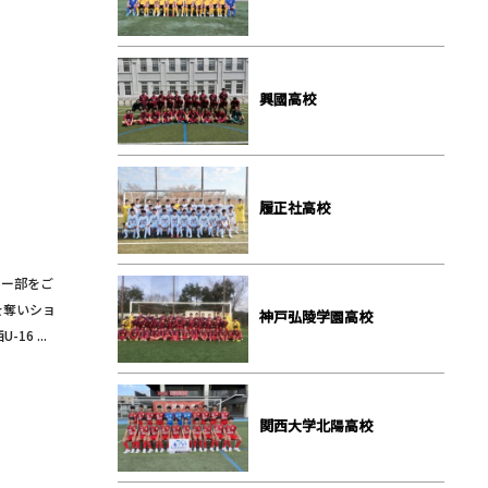
興國高校
履正社高校
カー部をご
を奪いショ
神戸弘陵学園高校
6 ...
関西大学北陽高校