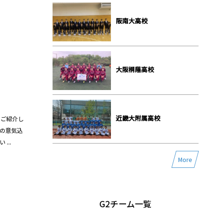
阪南大高校
大阪桐蔭高校
近畿大附属高校
をご紹介し
への意気込
...
More
G2チーム一覧