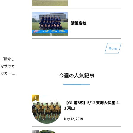
清風高校
More
をご紹介し
ブなサッカ
ー ...
今週の人気記事
1
【G1 第3節】5/12 東海大仰星 4-
1 東山
May 12, 2019
2