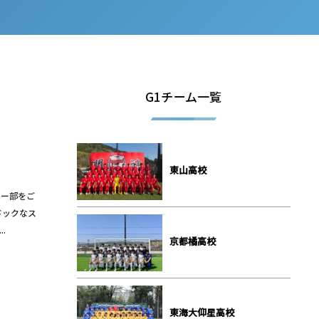
G1チーム一覧
東山高校
カー部をご
ドックなス
.
京都橘高校
東海大仰星高校