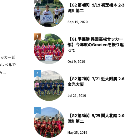
【G2 第4節】9/19 初芝橋本 2-3
滝川第二
Sep 19, 2020
3
【G1 準優勝 興國高校サッカー
部】今年度のGroeienを振り返
って
サッカー部
Oct 9, 2019
いレベルで
...
4
【G2 第7節】7/21 近大附属 2-6
金光大阪
Jul 21, 2019
5
【G2 第3節】5/25 関大北陽 2-0
滝川第二
May 25, 2019