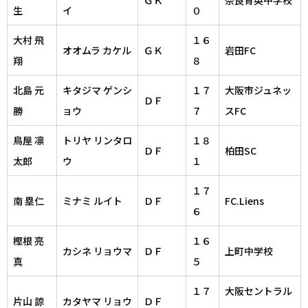
生
イ
０
大村 飛
１６
オオムラ カケル
ＧＫ
岩田FC
翔
８
北島 元
キタジマ ゲンシ
１７
大阪市ジュネッ
ＤＦ
勝
ョウ
７
スFC
鳥屋 凛
トリヤ リンタロ
１８
ＤＦ
柏田SC
太郎
ウ
１
１７
南 塁仁
ミナミ ルイト
ＤＦ
FC.Liens
６
樫根 亮
１６
カシネ リョウマ
ＤＦ
上町中学校
真
５
１７
大阪セントラル
片山 諒
カタヤマ リョウ
ＤＦ