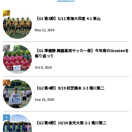
1
【G1 第3節】5/12 東海大仰星 4-1 東山
May 12, 2019
2
【G1 準優勝 興國高校サッカー部】今年度のGroeienを
振り返って
Oct 9, 2019
3
【G2 第4節】9/19 初芝橋本 2-3 滝川第二
Sep 19, 2020
4
【G2 第6節】10/24 金光大阪 2-1 滝川第二