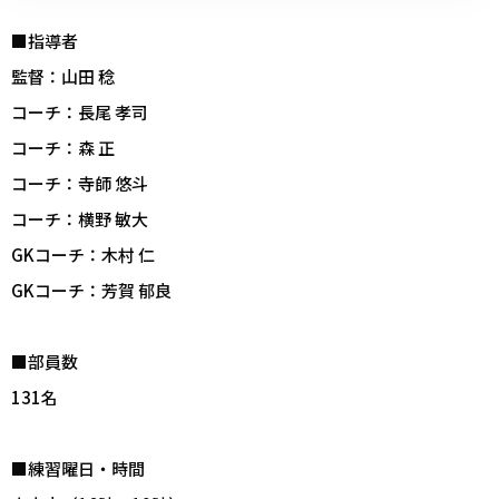
■指導者
監督：山田 稔
コーチ：長尾 孝司
コーチ：森 正
コーチ：寺師 悠斗
コーチ：横野 敏大
GKコーチ：木村 仁
GKコーチ：芳賀 郁良
■部員数
131名
■練習曜日・時間