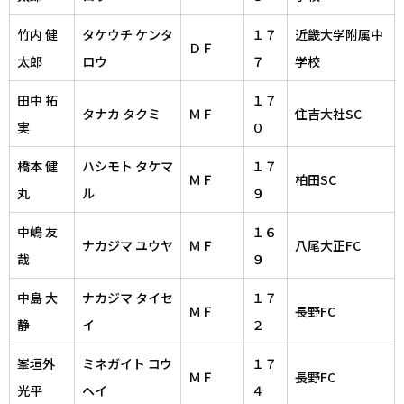
竹内 健
タケウチ ケンタ
１７
近畿大学附属中
ＤＦ
太郎
ロウ
７
学校
田中 拓
１７
タナカ タクミ
ＭＦ
住吉大社SC
実
０
橋本 健
ハシモト タケマ
１７
ＭＦ
柏田SC
丸
ル
９
中嶋 友
１６
ナカジマ ユウヤ
ＭＦ
八尾大正FC
哉
９
中島 大
ナカジマ タイセ
１７
ＭＦ
長野FC
静
イ
２
峯垣外
ミネガイト コウ
１７
ＭＦ
長野FC
光平
ヘイ
４