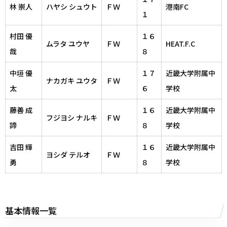
林 崇人
ハヤシ シュウト
ＦＷ
港南FC
１
村田 優
１６
ムラタ ユウヤ
ＦＷ
HEAT.F.C
哉
８
中垣 優
１７
近畿大学附属中
ナカガキ ユウタ
ＦＷ
太
６
学校
藤善 成
１６
近畿大学附属中
フジヨシ ナルキ
ＦＷ
諦
８
学校
吉田 輝
１６
近畿大学附属中
ヨシダ テルオ
ＦＷ
勇
８
学校
基本情報一覧