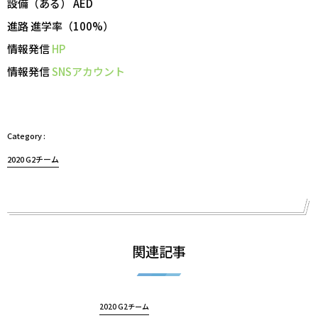
設備（ある） AED
進路 進学率（100%）
情報発信
HP
情報発信
SNSアカウント
2020 G2チーム
関連記事
2020 G2チーム