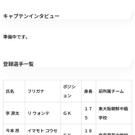
キャプテンインタビュー
準備中です。
登録選手一覧
ポジシ
氏名
フリガナ
身長
前所属チーム
ョン
１７
東大阪朝鮮中級
李 源太
リ ウォンテ
ＧＫ
５
学校
今本 昂
イマモト コウセ
１８
ＧＫ
奈良育英中学校