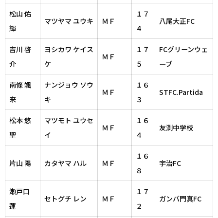
松山 佑
１７
マツヤマ ユウキ
ＭＦ
八尾大正FC
輝
４
吉川 啓
ヨシカワ ケイス
１７
FCグリーンウェ
ＭＦ
介
ケ
５
ーブ
南條 颯
ナンジョウ ソウ
１６
ＭＦ
STFC.Partida
来
キ
３
松本 悠
マツモト ユウセ
１６
ＭＦ
友渕中学校
聖
イ
４
１６
片山 陽
カタヤマ ハル
ＭＦ
宇治FC
８
瀬戸口
１７
セトグチ レン
ＭＦ
ガンバ門真FC
蓮
２