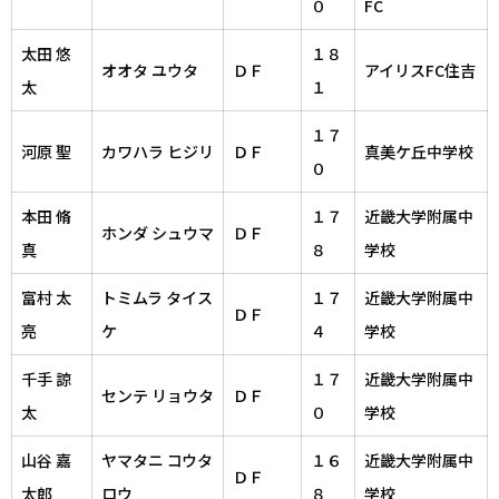
０
FC
太田 悠
１８
オオタ ユウタ
ＤＦ
アイリスFC住吉
太
１
１７
河原 聖
カワハラ ヒジリ
ＤＦ
真美ケ丘中学校
０
本田 脩
１７
近畿大学附属中
ホンダ シュウマ
ＤＦ
真
８
学校
富村 太
トミムラ タイス
１７
近畿大学附属中
ＤＦ
亮
ケ
４
学校
千手 諒
１７
近畿大学附属中
センテ リョウタ
ＤＦ
太
０
学校
山谷 嘉
ヤマタニ コウタ
１６
近畿大学附属中
ＤＦ
太郎
ロウ
８
学校