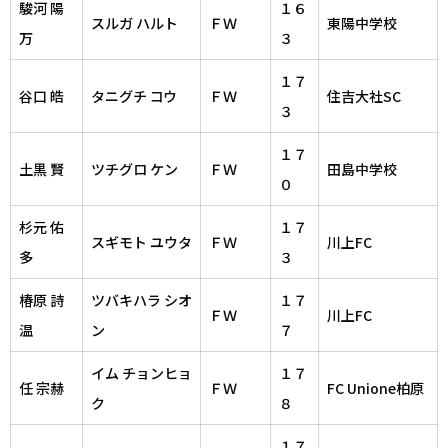
駿河 陽
１６
スルガ ハルト
ＦＷ
東陽中学校
万
３
１７
谷口 皓
タニグチ コウ
ＦＷ
住吉大社SC
３
１７
土黒 賢
ツチグロ ケン
ＦＷ
田島中学校
０
杉元 佑
１７
スギモト ユウタ
ＦＷ
川上FC
多
３
椿原 詩
ツバキハラ シオ
１７
ＦＷ
川上FC
温
ン
７
イム チョンヒョ
１７
任 宗赫
ＦＷ
FC Unione柏原
ク
８
１７