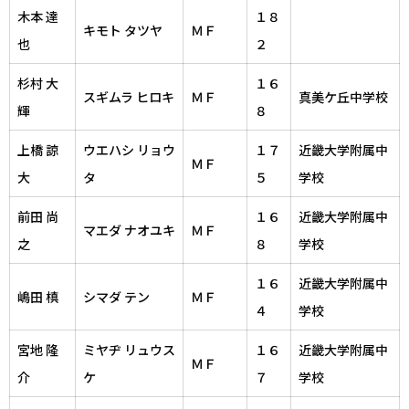
木本 達
１８
キモト タツヤ
ＭＦ
也
２
杉村 大
１６
スギムラ ヒロキ
ＭＦ
真美ケ丘中学校
輝
８
上橋 諒
ウエハシ リョウ
１７
近畿大学附属中
ＭＦ
大
タ
５
学校
前田 尚
１６
近畿大学附属中
マエダ ナオユキ
ＭＦ
之
８
学校
１６
近畿大学附属中
嶋田 槙
シマダ テン
ＭＦ
４
学校
宮地 隆
ミヤヂ リュウス
１６
近畿大学附属中
ＭＦ
介
ケ
７
学校