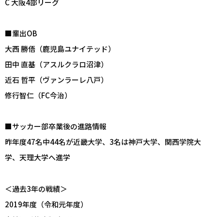
C 大阪4部リーグ
■輩出OB
大西 勝俉（鹿児島ユナイテッド）
田中 直基（アスルクラロ沼津）
近石 哲平（ヴァンラーレ八戸）
修行智仁（FC今治）
■サッカー部卒業後の進路情報
昨年度47名中44名が近畿大学、3名は神戸大学、関西学院大
学、天理大学へ進学
＜過去3年の戦績＞
2019年度（令和元年度）