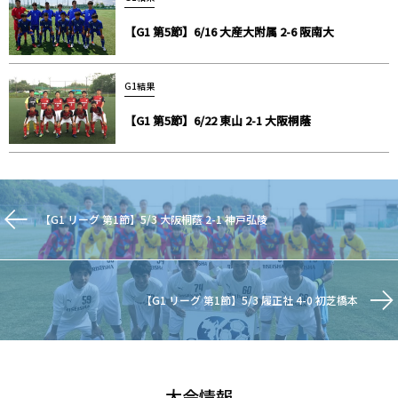
【G1 第5節】6/16 大産大附属 2-6 阪南大
G1結果
【G1 第5節】6/22 東山 2-1 大阪桐蔭
【G1 リーグ 第1節】5/3 大阪桐蔭 2-1 神戸弘陵
【G1 リーグ 第1節】5/3 履正社 4-0 初芝橋本
大会情報