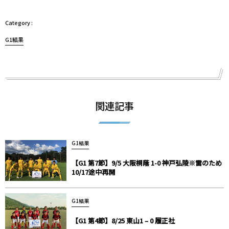
G1結果
関連記事
G1結果
【G1 第7節】9/5 大阪桐蔭 1-0 神戸弘陵※雷のため
10/17途中再開
G1結果
【G1 第4節】8/25 東山1 – 0 履正社