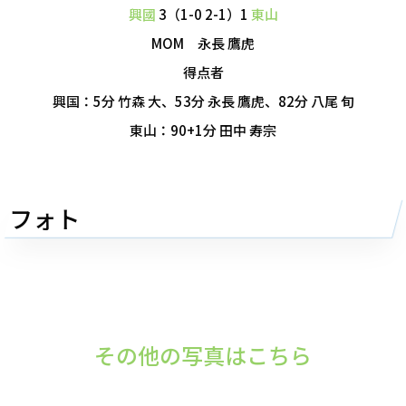
興國
3（1-0 2-1）1
東山
MOM 永長 鷹虎
得点者
興国：5分 竹森 大、53分 永長 鷹虎、82分 八尾 旬
東山：90+1分 田中 寿宗
フォト
その他の写真はこちら