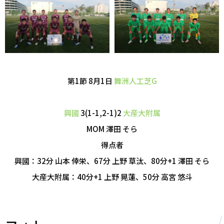
第1節 8月1日
舞洲人工芝G
興國
3(1-1,2-1)2
大産大附属
MOM 澤田 そら
得点者
興國：32分 山本 倖栄、67分 上野 草汰、80分+1 澤田 そら
大産大附属：40分+1 上野 晃蓮、50分 高宮 悠斗