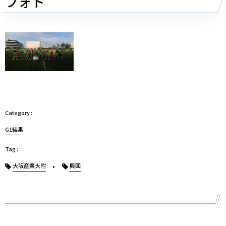
フォト
G1結果
大阪産業大附
興國