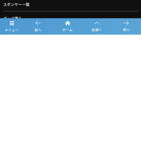
スポンサー一覧
グッズ購入
メニュー
前へ
ホーム
先頭へ
次へ
お問合せ
プライバシーポリシー
利用規約
観戦マナー＆ルール
©
2019 - 2026
KANSAI U-16 GROEIEN