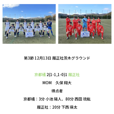
第3節 12月13日
履正社茨木グラウンド
京都橘
2(1-1,1-0)1
履正社
MOM 久保 翔大
得点者
京都橘：3分 小池 陽人、80分 西田 琉紘
履正社：20分 下西 瑛太