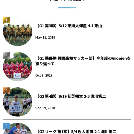
1
【G1 第3節】5/12 東海大仰星 4-1 東山
May 12, 2019
2
【G1 準優勝 興國高校サッカー部】今年度のGroeienを
振り返って
Oct 9, 2019
3
【G2 第4節】9/19 初芝橋本 2-3 滝川第二
Sep 19, 2020
4
【G2 リーグ 第1節】5/4 近大附属 2-1 滝川第二