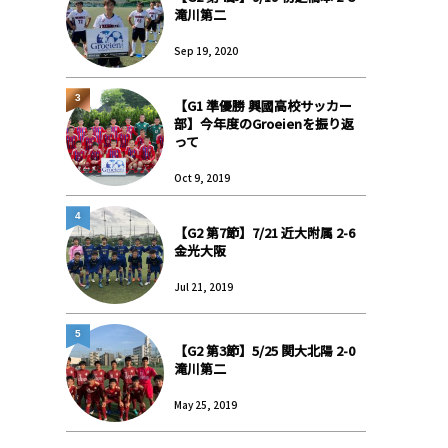
滝川第二
Sep 19, 2020
3
【G1 準優勝 興國高校サッカー
部】今年度のGroeienを振り返
って
Oct 9, 2019
4
【G2 第7節】7/21 近大附属 2-6
金光大阪
Jul 21, 2019
5
【G2 第3節】5/25 関大北陽 2-0
滝川第二
May 25, 2019