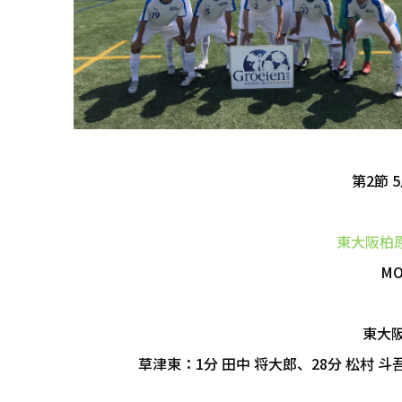
第2節 
東大阪柏
M
東大
草津東：1分 田中 将大郎、28分 松村 斗吾