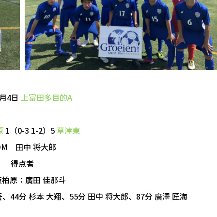
5月4日
上富田多目的A
原
1（0-3 1-2）5
草津東
OM 田中 将大郎
得点者
阪柏原：廣田 佳那斗
、44分 杉本 大翔、55分 田中 将大郎、87分 廣澤 匠海