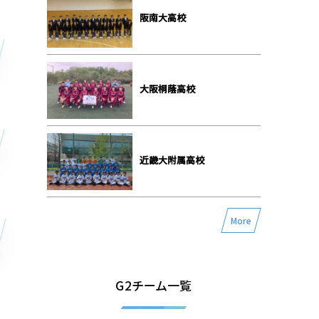
阪南大高校
大阪桐蔭高校
近畿大附属高校
More
G2チーム一覧