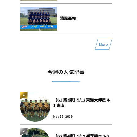
清風高校
More
今週の人気記事
1
【G1 第3節】5/12 東海大仰星 4-
1 東山
May 12, 2019
2
【G2 第4節】9/19 初芝橋本 2-3