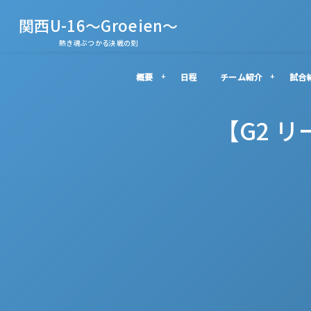
関西U-16～Groeien～
熱き魂ぶつかる決戦の刻
概要
日程
チーム紹介
試合
【G2 リ