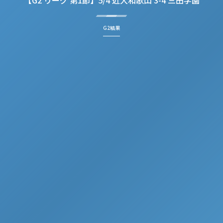
【G2 リーグ 第1節】5/4 近大和歌山 3-4 三田学園
G2結果