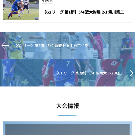
G2結果
【G2 リーグ 第1節】5/4 近大附属 2-1 滝川第二
【G1 リーグ 第2節】5/4 履正社 0-1 神戸弘陵
【G1 リーグ 第2節】5/4 阪南大 3-2 東山
大会情報