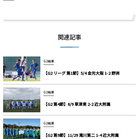
関連記事
G2結果
【G2 リーグ 第1節】5/4 金光大阪 1-2 野洲
G2結果
【G2 第4節】6/9 草津東 2-2 近大附属
G2結果
【G2 第9節】11/29 滝川第二 1-4 近大附属