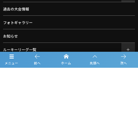
過去の大会情報
フォトギャラリー
お知らせ
ルーキーリーグ一覧
スポンサー一覧
メニュー
前へ
ホーム
先頭へ
次へ
グッズ購入
お問合せ
プライバシーポリシー
利用規約