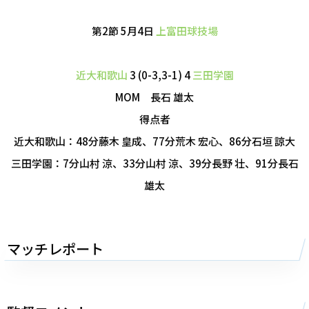
第2節 5月4日
上富田球技場
近大和歌山
3 (0-3,3-1) 4
三田学園
MOM 長石 雄太
得点者
近大和歌山：48分藤木 皇成、77分荒木 宏心、86分石垣 諒大
三田学園：7分山村 涼、33分山村 涼、39分長野 壮、91分長石
雄太
マッチレポート