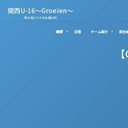
関西U-16～Groeien～
熱き魂ぶつかる決戦の刻
概要
日程
チーム紹介
試合
【