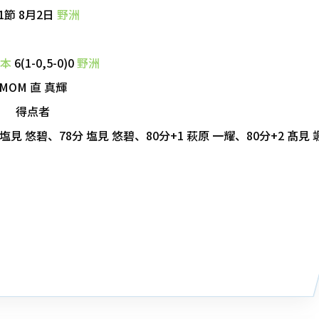
1節 8月2日
野洲
本
6(1-0,5-0)0
野洲
MOM 直 真輝
得点者
塩見 悠碧、78分 塩見 悠碧、80分+1 萩原 一耀、80分+2 髙見 