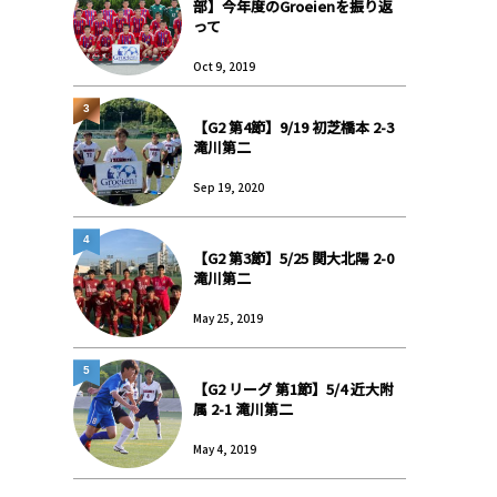
部】今年度のGroeienを振り返
って
Oct 9, 2019
3
【G2 第4節】9/19 初芝橋本 2-3
滝川第二
Sep 19, 2020
4
【G2 第3節】5/25 関大北陽 2-0
滝川第二
May 25, 2019
5
【G2 リーグ 第1節】5/4 近大附
属 2-1 滝川第二
May 4, 2019