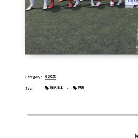
G2結果
初芝橋本
野洲