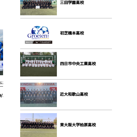
三田学園高校
初芝橋本高校
四日市中央工業高校
G2結果
G2結果
近大和歌山高校
/12 野洲 3-4 草津東
【G2 第7節】6/8 四中工 1-2 三田学園
【G2 リー
東大阪大学柏原高校