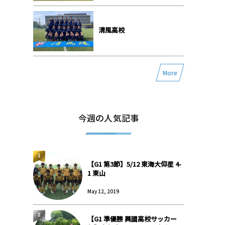
清風高校
More
今週の人気記事
1
【G1 第3節】5/12 東海大仰星 4-
1 東山
May 12, 2019
2
【G1 準優勝 興國高校サッカー