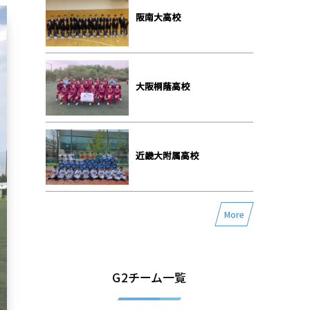
阪南大高校
大阪桐蔭高校
近畿大附属高校
More
G2チーム一覧