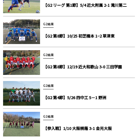
【G2 リーグ 第1節】5/4 近大附属 2-1 滝川第二
G2結果
【G2 第8節】10/25 初芝橋本 1−2 草津東
G2結果
【G2 第8節】12/19 近大和歌山 3-0 三田学園
G2結果
【G2 第4節】5/26 四中工 5－1 野洲
G1結果
【参入戦】1/10 大阪桐蔭 3-1 金光大阪