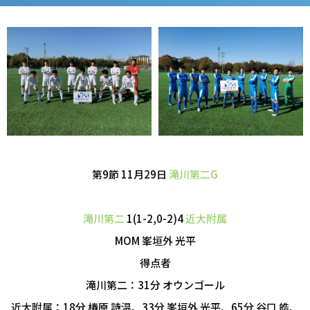
第9節 11月29日
滝川第二G
滝川第二
1(1-2,0-2)4
近大附属
MOM 峯垣外 光平
得点者
滝川第二：31分 オウンゴール
近大附属：18分 椿原 詩温、33分 峯垣外 光平、65分 谷口 皓、