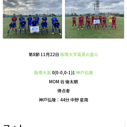
第8節 11月22日
阪南大学高見の里Ｇ
阪南大高
0(0-0,0-1)1
神戸弘陵
MOM 谷 倫太朗
得点者
神戸弘陵：44分 中野 星南