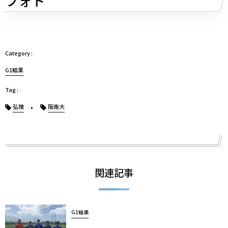
フォト
G1結果
弘陵
阪南大
関連記事
G1結果