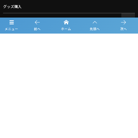
グッズ購入
お問合せ
メニュー
前へ
ホーム
先頭へ
次へ
プライバシーポリシー
利用規約
観戦マナー＆ルール
©
2019 - 2026
KANSAI U-16 GROEIEN