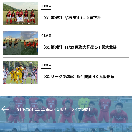
G1結果
【G1 第4節】8/25 東山1 – 0 履正社
G1結果
【G1 第9節】11/29 東海大仰星 1-1 関大北陽
G1結果
【G1 リーグ 第2節】5/4 興國 4-0 大阪桐蔭
【G1 第8節】11/22 東山 4-1 興國【ライブ配信】