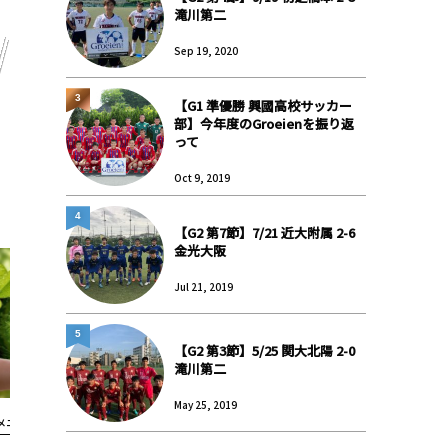
滝川第二
Sep 19, 2020
3
【G1 準優勝 興國高校サッカー
部】今年度のGroeienを振り返
って
Oct 9, 2019
4
【G2 第7節】7/21 近大附属 2-6
金光大阪
Jul 21, 2019
5
【G2 第3節】5/25 関大北陽 2-0
滝川第二
May 25, 2019
メニュー
メニュー