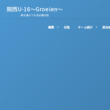
関西U-16～Groeien～
熱き魂ぶつかる決戦の刻
概要
日程
チーム紹介
試合