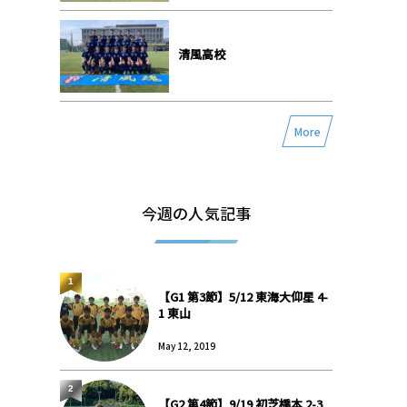
清風高校
More
今週の人気記事
1
【G1 第3節】5/12 東海大仰星 4-
1 東山
May 12, 2019
2
【G2 第4節】9/19 初芝橋本 2-3