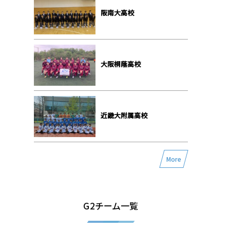
阪南大高校
大阪桐蔭高校
近畿大附属高校
More
G2チーム一覧